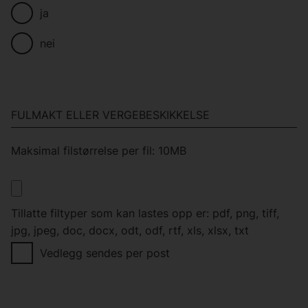
ja
nei
FULMAKT ELLER VERGEBESKIKKELSE
Maksimal filstørrelse per fil: 10MB
Tillatte filtyper som kan lastes opp er: pdf, png, tiff,
jpg, jpeg, doc, docx, odt, odf, rtf, xls, xlsx, txt
Vedlegg sendes per post