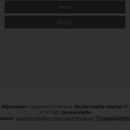
Neste
Avbryt
Skjemaeier:
Jevnaker kommune |
Brukerstøtte telefon
61
31 57 00 |
Brukerstøtte
epost
:
postmottak@jevnaker.kommune.no
;
Tilgjengelighe
|