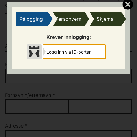
du kan klage på, kan du lese mer om disse reglene på
Jevnaker kommune sin hjemmeside.
Pålogging
Personvern
Skjema
Krever innlogging:
AVSENDER
Logg inn via ID-porten
Fødselsnummer
*
Fornavn
*
/
etternavn
*
Adresse
*