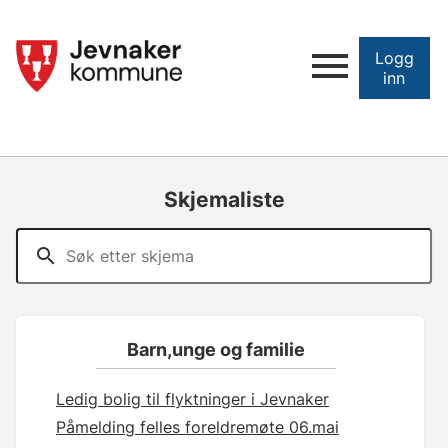
Logg
inn
Skjemaliste
Barn,unge og familie
Ledig bolig til flyktninger i Jevnaker
Påmelding felles foreldremøte 06.mai