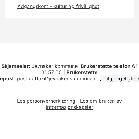
Adgangskort - kultur og frivillighet
Skjemaeier:
Jevnaker kommune |
Brukerstøtte telefon
61
31 57 00 |
Brukerstøtte
epost
:
postmottak@jevnaker.kommune.no
;
Tilgjengelighe
|
Les personvernerklæring
|
Les om bruken av
informasjonskapsler