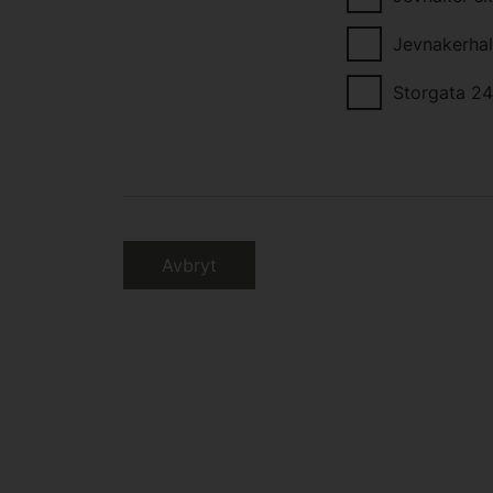
Jevnakerhal
Storgata 24
Avbryt